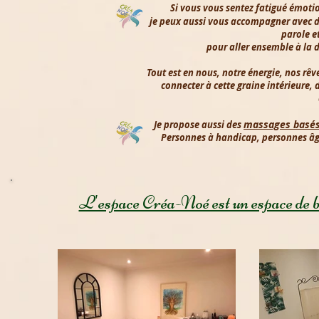
Si vous vous sentez fatigué émo
je peux aussi vous accompagner avec 
parole e
pour aller ensemble à la d
Tout est en nous, notre énergie, nos rêve
connecter à cette graine intérieure,
d
massages basés 
Je propose aussi des
Personnes à handicap, personnes âgée
L'espace Créa-Noé est un espace de bie